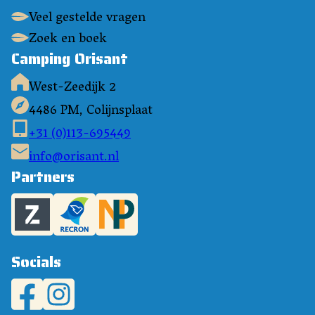
Veel gestelde vragen
Zoek en boek
Camping Orisant
West-Zeedijk 2
4486 PM, Colijnsplaat
+31 (0)113-695449
info@orisant.nl
Partners
Socials