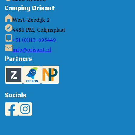
Camping Orisant
West-Zeedijk 2
4486 PM, Colijnsplaat
+31 (0)113-695449
info@orisant.nl
Partners
Socials