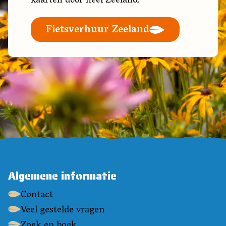
kaarten door heel Zeeland.
Fietsverhuur Zeeland
Algemene informatie
Contact
Veel gestelde vragen
Zoek en boek