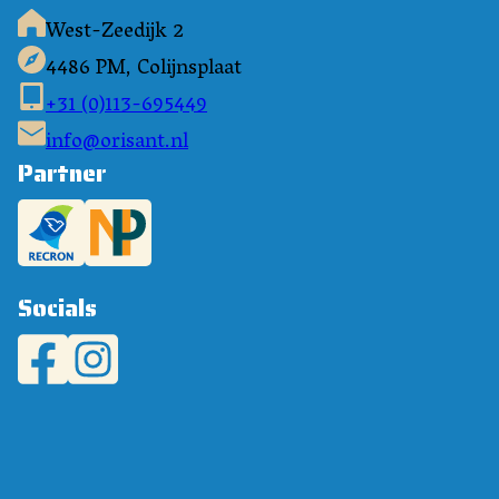
West-Zeedijk 2
4486 PM, Colijnsplaat
+31 (0)113-695449
info@orisant.nl
Partner
Socials