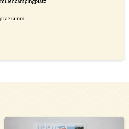
amiliencampingplatz
sprogramm