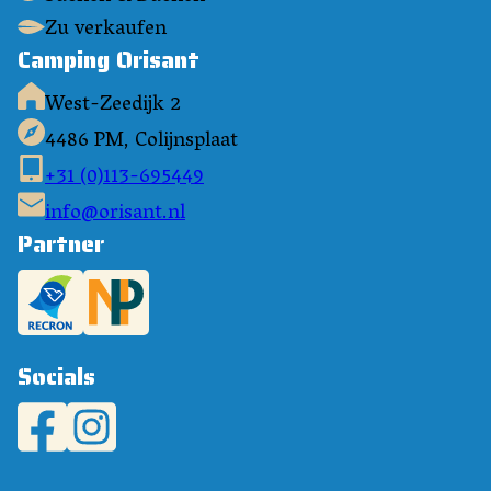
Zu verkaufen
Camping Orisant
West-Zeedijk 2
4486 PM, Colijnsplaat
+31 (0)113-695449
info@orisant.nl
Partner
Socials