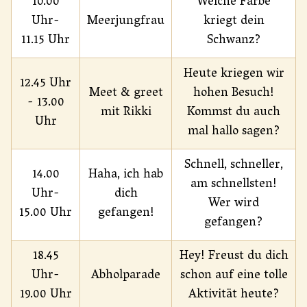
10.00
Welche Farbe
Uhr-
Meerjungfrau
kriegt dein
11.15 Uhr
Schwanz?
Heute kriegen wir
12.45 Uhr
Meet & greet
hohen Besuch!
- 13.00
mit Rikki
Kommst du auch
Uhr
mal hallo sagen?
Schnell, schneller,
14.00
Haha, ich hab
am schnellsten!
Uhr-
dich
Wer wird
15.00 Uhr
gefangen!
gefangen?
18.45
Hey! Freust du dich
Uhr-
Abholparade
schon auf eine tolle
19.00 Uhr
Aktivität heute?