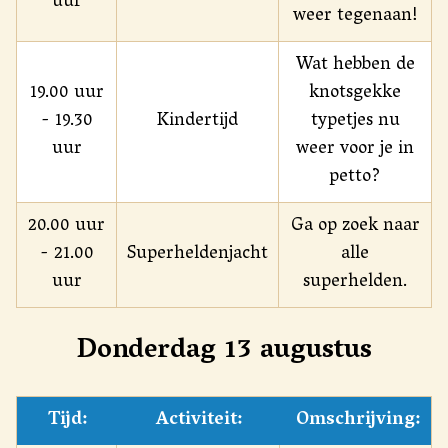
uur
weer tegenaan!
Wat hebben de
19.00 uur
knotsgekke
- 19.30
Kindertijd
typetjes nu
uur
weer voor je in
petto?
20.00 uur
Ga op zoek naar
- 21.00
Superheldenjacht
alle
uur
superhelden.
Donderdag 13 augustus
Tijd:
Activiteit:
Omschrijving: