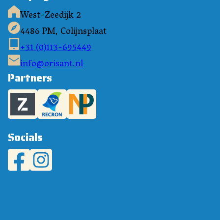
West-Zeedijk 2
4486 PM, Colijnsplaat
+31 (0)113-695449
info@orisant.nl
Partners
Socials