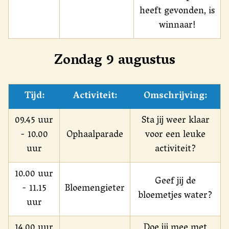
heeft gevonden, is
winnaar!
Zondag 9 augustus
Tijd:
Activiteit:
Omschrijving:
09.45 uur
Sta jij weer klaar
- 10.00
Ophaalparade
voor een leuke
uur
activiteit?
10.00 uur
Geef jij de
- 11.15
Bloemengieter
bloemetjes water?
uur
14.00 uur
Doe jij mee met