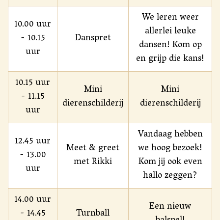
We leren weer
10.00 uur
allerlei leuke
- 10.15
Danspret
dansen! Kom op
uur
en grijp die kans!
10.15 uur
Mini
Mini
- 11.15
dierenschilderij
dierenschilderij
uur
Vandaag hebben
12.45 uur
Meet & greet
we hoog bezoek!
- 13.00
met Rikki
Kom jij ook even
uur
hallo zeggen?
14.00 uur
Een nieuw
- 14.45
Turnball